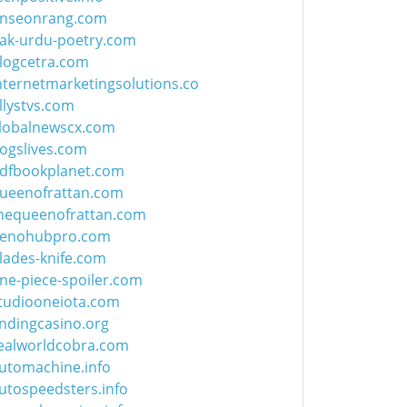
nseonrang.com
ak-urdu-poetry.com
logcetra.com
nternetmarketingsolutions.co
llystvs.com
lobalnewscx.com
ogslives.com
dfbookplanet.com
ueenofrattan.com
hequeenofrattan.com
enohubpro.com
lades-knife.com
ne-piece-spoiler.com
tudiooneiota.com
indingcasino.org
ealworldcobra.com
utomachine.info
utospeedsters.info