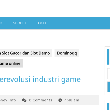
NO
SBOBET
TOGEL
n Slot Gacor dan Slot Demo
Dominoqq
ame online
evolusi industri game
ney.info
0 Comments
4:48 am