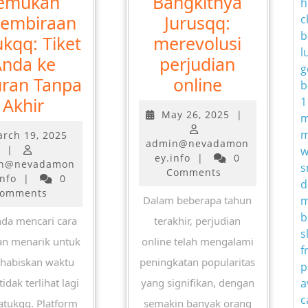
emukan
Bangkitnya
h
embiraan
Jurusqq:
c
b
kqq: Tiket
merevolusi
l
Anda ke
perjudian
g
Bangkitny
uran Tanpa
online
b
Temukan
Jurusqq:
Akhir
1
May
May 26, 2025
|
m
Kegembiraan
merevolus
26,
m
March
rch 19, 2025
Datukqq:
perjudian
2025
admin@nevadamon
19,
|
w
ey.info
|
0
Tiket
online
2025
n@nevadamon
s
Comments
info
|
0
Anda
d
omments
Dalam beberapa tahun
m
ke
b
nda mencari cara
terakhir, perjudian
Hiburan
s
an menarik untuk
online telah mengalami
Tanpa
f
habiskan waktu
peningkatan popularitas
Akhir
p
tidak terlihat lagi
yang signifikan, dengan
a
c
atukqq. Platform
semakin banyak orang