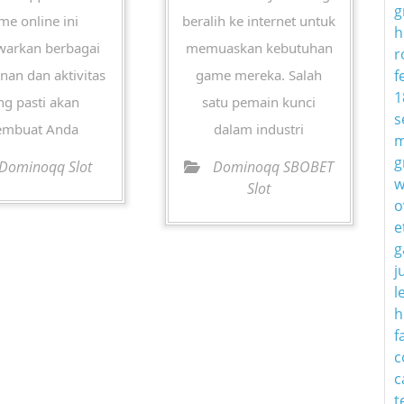
g
me online ini
beralih ke internet untuk
h
arkan berbagai
memuaskan kebutuhan
r
nan dan aktivitas
game mereka. Salah
f
1
ng pasti akan
satu pemain kunci
s
mbuat Anda
dalam industri
m
g
Dominoqq Slot
Dominoqq SBOBET
w
Slot
o
e
g
j
l
h
f
c
c
t