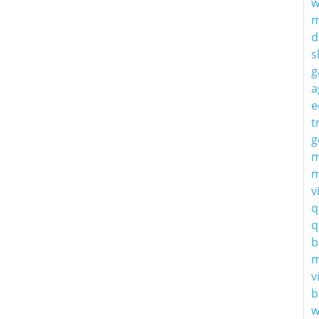
w
m
d
s
g
a
e
t
g
m
m
v
q
q
b
m
v
b
w