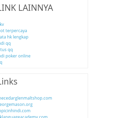
LINK LAINNYA
kv
lot terpercaya
ata hk lengkap
udi qq
itus qq
udi poker online
q
Links
hecedarglenmaltshop.com
eorgemason.org
opicinhindi.com
klanguageacademy.com