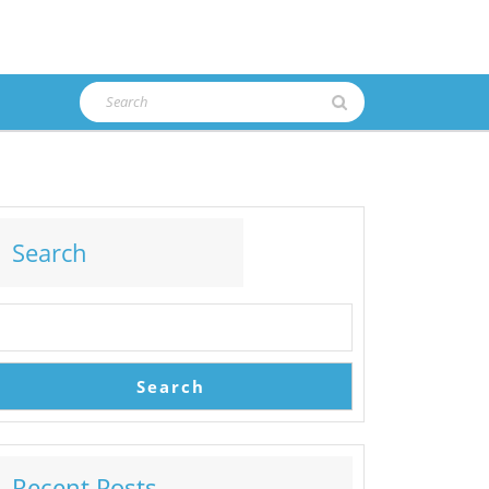
Search
for:
Search
Search
Recent Posts