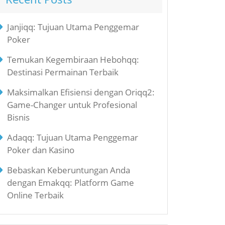
Janjiqq: Tujuan Utama Penggemar
Poker
Temukan Kegembiraan Hebohqq:
Destinasi Permainan Terbaik
Maksimalkan Efisiensi dengan Oriqq2:
Game-Changer untuk Profesional
Bisnis
Adaqq: Tujuan Utama Penggemar
Poker dan Kasino
Bebaskan Keberuntungan Anda
dengan Emakqq: Platform Game
Online Terbaik