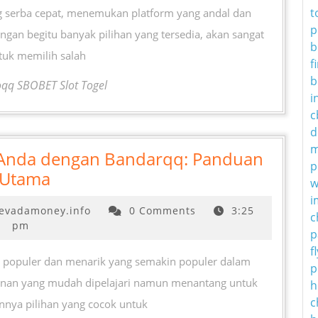
dan
t
ng serba cepat, menemukan platform yang andal dan
Keberuntungan
p
gan begitu banyak pilihan yang tersedia, akan sangat
Bertabrakan
b
ntuk memilih salah
Dalam
f
Dunia
b
qq SBOBET Slot Togel
i
Judi
c
Online
d
m
Anda dengan Bandarqq: Panduan
p
Bebaskan
Utama
w
Keberuntungan
i
vadamoney.info
0 Comments
3:25
Anda
c
pm
dengan
p
f
Bandarqq:
u populer dan menarik yang semakin populer dalam
p
Panduan
mainan yang mudah dipelajari namun menantang untuk
h
Utama
c
nnya pilihan yang cocok untuk