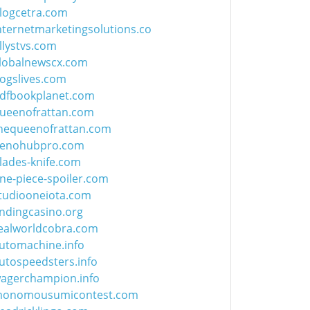
logcetra.com
nternetmarketingsolutions.co
llystvs.com
lobalnewscx.com
ogslives.com
dfbookplanet.com
ueenofrattan.com
hequeenofrattan.com
enohubpro.com
lades-knife.com
ne-piece-spoiler.com
tudiooneiota.com
indingcasino.org
ealworldcobra.com
utomachine.info
utospeedsters.info
agerchampion.info
onomousumicontest.com