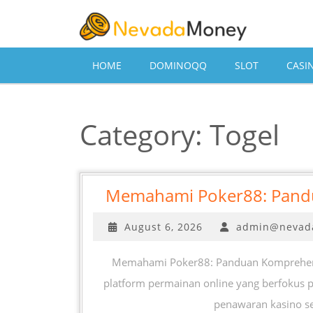
Skip
to
content
HOME
DOMINOQQ
SLOT
CASI
Category:
Togel
Memahami Poker88: Pand
August
August 6, 2026
admin@nevad
6,
2026
Memahami Poker88: Panduan Komprehensi
platform permainan online yang berfokus p
penawaran kasino se