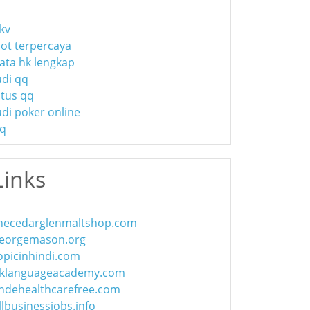
kv
lot terpercaya
ata hk lengkap
udi qq
itus qq
udi poker online
q
Links
hecedarglenmaltshop.com
eorgemason.org
opicinhindi.com
klanguageacademy.com
indehealthcarefree.com
llbusinessjobs.info