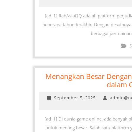
6,
2025
[ad_1] RahAsiaQQ adalah platform perjudi
beberapa tahun terakhir. Dengan desainny
berbagai permainan u
D
Menangkan Besar Dengan
dalam 
September
September 5, 2025
admin@ne
5,
2025
[ad_1] Di dunia game online, ada banyak
untuk menang besar. Salah satu platform