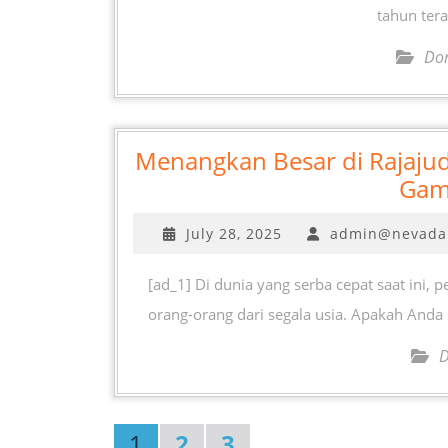
tahun ter
Dom
Menangkan Besar di Rajaju
Gam
July
July 28, 2025
admin@nevada
28,
2025
[ad_1] Di dunia yang serba cepat saat ini, 
orang-orang dari segala usia. Apakah Anda 
D
Posts
1
2
3