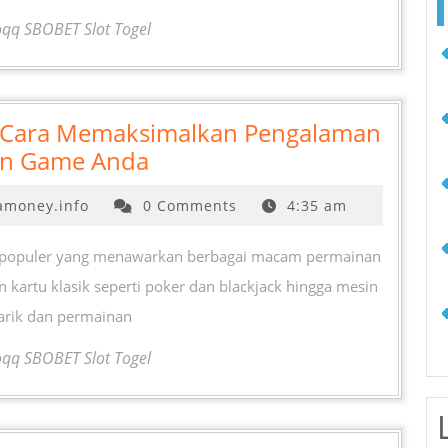
qq SBOBET Slot Togel
 Cara Memaksimalkan Pengalaman
Membuka
in Game Anda
Potensi
money.info
0 Comments
4:35 am
Dewaqq:
Cara
e populer yang menawarkan berbagai macam permainan
Memaksimalkan
 kartu klasik seperti poker dan blackjack hingga mesin
Pengalaman
arik dan permainan
Bermain
Game
qq SBOBET Slot Togel
Anda