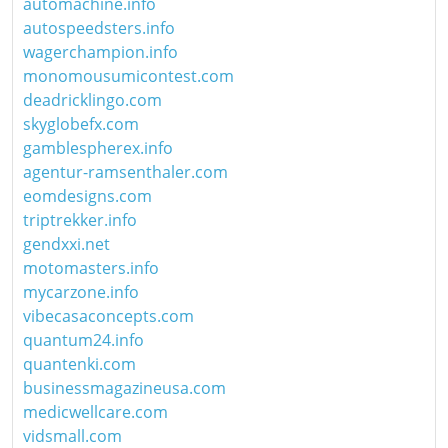
automachine.info
autospeedsters.info
wagerchampion.info
monomousumicontest.com
deadricklingo.com
skyglobefx.com
gamblespherex.info
agentur-ramsenthaler.com
eomdesigns.com
triptrekker.info
gendxxi.net
motomasters.info
mycarzone.info
vibecasaconcepts.com
quantum24.info
quantenki.com
businessmagazineusa.com
medicwellcare.com
vidsmall.com