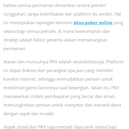
bahwa semua permainan dimainkan antara pemain
sungguhan, tanpa keterlibatan dari platform itu sendiri. Hal
ini menciptakan lapangan bermain
situs poker online
yang
setara bagi semua pemain, di mana keterampilan dan
strategi adalah faktor penentu dalam memenangkan
permainan.
Alasan lain munculnya PKV adalah aksesibilitasnya. Platform
ini dapat diakses dari perangkat apa pun yang memiliki
koneksi internet, sehingga memudahkan pemain untuk
menikmati game favoritnya saat bepergian. Selain itu, PKV
menawarkan sistem pembayaran yang lancar dan aman,
memungkinkan pemain untuk menyetor dan menarik dana
dengan cepat dan mudah.
Aspek sosial dari PKV juga menjadi daya tarik utama bagi