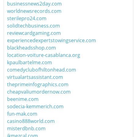
businessnews2day.com
worldnewsrecords.com
sterilepro24.com
solidtechbusiness.com
reviewcardgaming.com
experiencedexpertstowingservice.com
blackheadsshop.com
location-voiture-casablanca.org
kpaulbartelme.com
comedyclubofhiltonhead.com
virtualartsassistant.com
theprimeinfographics.com
cheapvaliumordernow.com
beenime.com
sodecia-kemmerich.com
fun-mak.com
casino888world.com
misterdbnb.com
jkmezcal.com