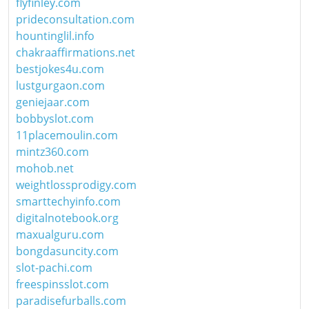
flyfinley.com
prideconsultation.com
hountinglil.info
chakraaffirmations.net
bestjokes4u.com
lustgurgaon.com
geniejaar.com
bobbyslot.com
11placemoulin.com
mintz360.com
mohob.net
weightlossprodigy.com
smarttechyinfo.com
digitalnotebook.org
maxualguru.com
bongdasuncity.com
slot-pachi.com
freespinsslot.com
paradisefurballs.com