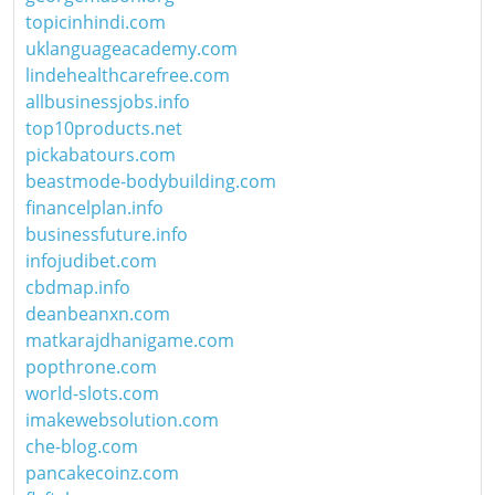
topicinhindi.com
uklanguageacademy.com
lindehealthcarefree.com
allbusinessjobs.info
top10products.net
pickabatours.com
beastmode-bodybuilding.com
financelplan.info
businessfuture.info
infojudibet.com
cbdmap.info
deanbeanxn.com
matkarajdhanigame.com
popthrone.com
world-slots.com
imakewebsolution.com
che-blog.com
pancakecoinz.com