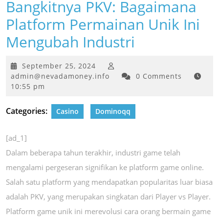
Bangkitnya PKV: Bagaimana
Platform Permainan Unik Ini
Mengubah Industri
September
September 25, 2024
25,
admin@nevadamoney.info
0 Comments
2024
10:55 pm
Categories:
Casino
Dominoqq
[ad_1]
Dalam beberapa tahun terakhir, industri game telah
mengalami pergeseran signifikan ke platform game online.
Salah satu platform yang mendapatkan popularitas luar biasa
adalah PKV, yang merupakan singkatan dari Player vs Player.
Platform game unik ini merevolusi cara orang bermain game