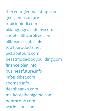
thecedarglenmaltshop.com
georgemason.org
topicinhindi.com
uklanguageacademy.com
lindehealthcarefree.com
allbusinessjobs.info
top10products.net
pickabatours.com
beastmode-bodybuilding.com
financelplan.info
businessfuture.info
infojudibet.com
cbdmap.info
deanbeanxn.com
matkarajdhanigame.com
popthrone.com
world-slots.com