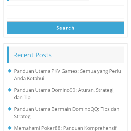
Search
Recent Posts
Panduan Utama PKV Games: Semua yang Perlu
Anda Ketahui
Panduan Utama Domino99: Aturan, Strategi,
dan Tip
Panduan Utama Bermain DominoQQ: Tips dan
Strategi
Memahami Poker88: Panduan Komprehensif