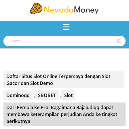
Skip
to
content
Open
Button
Search
for:
Daftar Situs Slot Online Terpercaya dengan Slot
Gacor dan Slot Demo
Dominoqq
,
SBOBET
,
Slot
Dari Pemula ke Pro: Bagaimana Rajajudiqq dapat
membawa keterampilan perjudian Anda ke tingkat
berikutnya