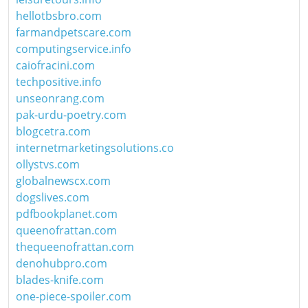
hellotbsbro.com
farmandpetscare.com
computingservice.info
caiofracini.com
techpositive.info
unseonrang.com
pak-urdu-poetry.com
blogcetra.com
internetmarketingsolutions.co
ollystvs.com
globalnewscx.com
dogslives.com
pdfbookplanet.com
queenofrattan.com
thequeenofrattan.com
denohubpro.com
blades-knife.com
one-piece-spoiler.com