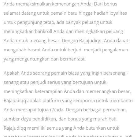
Anda memaksimalkan kemenangan Anda. Dari bonus
selamat datang untuk pemain baru hingga hadiah loyalitas
untuk pengunjung tetap, ada banyak peluang untuk
meningkatkan bankroll Anda dan meningkatkan peluang
Anda untuk menang besar. Dengan Rajajudiqq, Anda dapat
mengubah hasrat Anda untuk berjudi menjadi pengalaman
yang menguntungkan dan bermanfaat.
Apakah Anda seorang pemain biasa yang ingin bersenang -
senang atau penjudi serius yang bertujuan untuk
meningkatkan keterampilan Anda dan memenangkan besar,
Rajajudiqq adalah platform yang sempurna untuk membantu
Anda mencapai tujuan Anda. Dengan berbagai permainan,
sumber daya pendidikan, dan bonus yang murah hati,
Rajajudiqq memiliki semua yang Anda butuhkan untuk