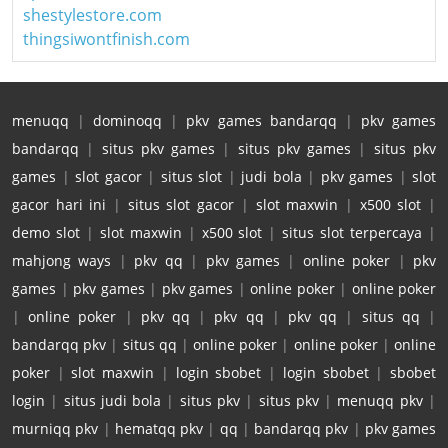
shestylestore.com
thingsiwontfinish.com
menuqq
|
dominoqq
|
pkv games bandarqq
|
pkv games
bandarqq
|
situs pkv games
|
situs pkv games
|
situs pkv
games
|
slot gacor
|
situs slot
|
judi bola
|
pkv games
|
slot
gacor hari ini
|
situs slot gacor
|
slot maxwin
|
x500 slot
|
demo slot
|
slot maxwin
|
x500 slot
|
situs slot terpercaya
|
mahjong ways
|
pkv qq
|
pkv games
|
online poker
|
pkv
games
|
pkv games
|
pkv games
|
online poker
|
online poker
|
online poker
|
pkv qq
|
pkv qq
|
pkv qq
|
situs qq
|
bandarqq pkv
|
situs qq
|
online poker
|
online poker
|
online
poker
|
slot maxwin
|
login sbobet
|
login sbobet
|
sbobet
login
|
situs judi bola
|
situs pkv
|
situs pkv
|
menuqq pkv
|
murniqq pkv
|
hematqq pkv
|
qq
|
bandarqq pkv
|
pkv games