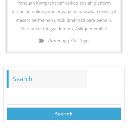
Asikqq:
Panduan Komprehensif Asikqq adalah platform
Panduan
perjudian online populer yang menawarkan berbagai
Komprehens
macam permainan untuk dinikmati para pemain.
Dari poker hingga domino, Asikqq memiliki
Dominoqq Slot Togel
Search
Search