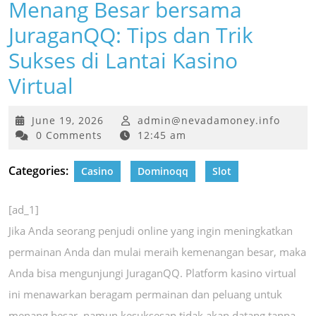
Menang Besar bersama
JuraganQQ: Tips dan Trik
Sukses di Lantai Kasino
Virtual
June
June 19, 2026
admin@nevadamoney.info
19,
0 Comments
12:45 am
2026
Categories:
Casino
Dominoqq
Slot
[ad_1]
Jika Anda seorang penjudi online yang ingin meningkatkan
permainan Anda dan mulai meraih kemenangan besar, maka
Anda bisa mengunjungi JuraganQQ. Platform kasino virtual
ini menawarkan beragam permainan dan peluang untuk
menang besar, namun kesuksesan tidak akan datang tanpa