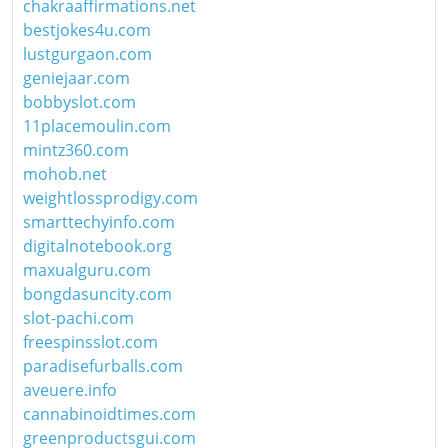
chakraaffirmations.net
bestjokes4u.com
lustgurgaon.com
geniejaar.com
bobbyslot.com
11placemoulin.com
mintz360.com
mohob.net
weightlossprodigy.com
smarttechyinfo.com
digitalnotebook.org
maxualguru.com
bongdasuncity.com
slot-pachi.com
freespinsslot.com
paradisefurballs.com
aveuere.info
cannabinoidtimes.com
greenproductsgui.com