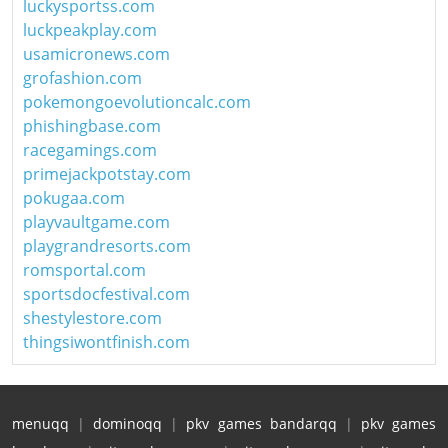
luckysportss.com
luckpeakplay.com
usamicronews.com
grofashion.com
pokemongoevolutioncalc.com
phishingbase.com
racegamings.com
primejackpotstay.com
pokugaa.com
playvaultgame.com
playgrandresorts.com
romsportal.com
sportsdocfestival.com
shestylestore.com
thingsiwontfinish.com
menuqq
|
dominoqq
|
pkv games bandarqq
|
pkv games