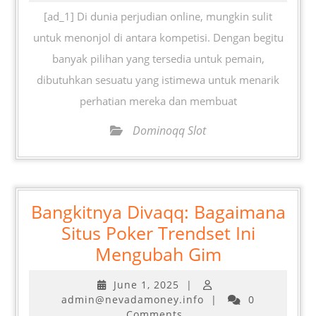
Membuat
[ad_1] Di dunia perjudian online, mungkin sulit
Rahasia
untuk menonjol di antara kompetisi. Dengan begitu
menonjol
banyak pilihan yang tersedia untuk pemain,
di
dibutuhkan sesuatu yang istimewa untuk menarik
antara
perhatian mereka dan membuat
kompetisi
Dominoqq Slot
Bangkitnya Divaqq: Bagaimana
Situs Poker Trendset Ini
Bangkitnya
Mengubah Gim
Divaqq:
June
June 1, 2025
|
Bagaimana
1,
admin@nevadamoney.info
|
0
2025
Comments