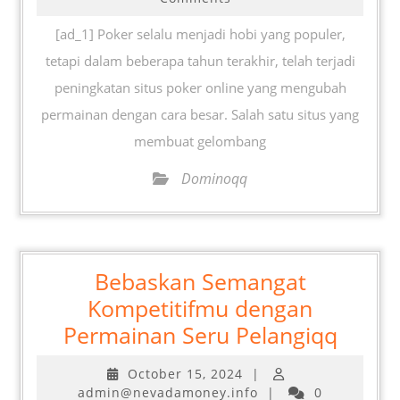
Situs
Poker
[ad_1] Poker selalu menjadi hobi yang populer,
Trendset
tetapi dalam beberapa tahun terakhir, telah terjadi
Ini
peningkatan situs poker online yang mengubah
Mengubah
permainan dengan cara besar. Salah satu situs yang
Gim
membuat gelombang
Dominoqq
Bebaskan Semangat
Kompetitifmu dengan
Bebas
Permainan Seru Pelangiqq
Sema
October
October 15, 2024
|
Kompe
15,
admin@nevadamoney.info
|
0