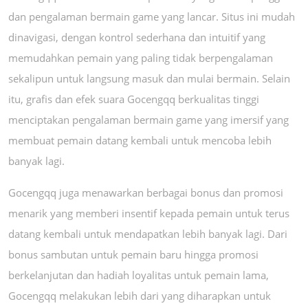
dan pengalaman bermain game yang lancar. Situs ini mudah
dinavigasi, dengan kontrol sederhana dan intuitif yang
memudahkan pemain yang paling tidak berpengalaman
sekalipun untuk langsung masuk dan mulai bermain. Selain
itu, grafis dan efek suara Gocengqq berkualitas tinggi
menciptakan pengalaman bermain game yang imersif yang
membuat pemain datang kembali untuk mencoba lebih
banyak lagi.
Gocengqq juga menawarkan berbagai bonus dan promosi
menarik yang memberi insentif kepada pemain untuk terus
datang kembali untuk mendapatkan lebih banyak lagi. Dari
bonus sambutan untuk pemain baru hingga promosi
berkelanjutan dan hadiah loyalitas untuk pemain lama,
Gocengqq melakukan lebih dari yang diharapkan untuk