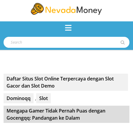
Skip
to
content
Open
Button
Search
for:
Daftar Situs Slot Online Terpercaya dengan Slot
Gacor dan Slot Demo
Dominoqq
,
Slot
Mengapa Gamer Tidak Pernah Puas dengan
Gocengqq: Pandangan ke Dalam