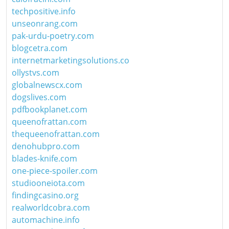
techpositive.info
unseonrang.com
pak-urdu-poetry.com
blogcetra.com
internetmarketingsolutions.co
ollystvs.com
globalnewscx.com
dogslives.com
pdfbookplanet.com
queenofrattan.com
thequeenofrattan.com
denohubpro.com
blades-knife.com
one-piece-spoiler.com
studiooneiota.com
findingcasino.org
realworldcobra.com
automachine.info