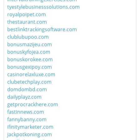
tyestylebusinesssolutions.com
royalpoipet.com
thestaurant.com
bestlinktrackingsoftware.com
clublubupoo.com
bonusmazijeu.com
bonuskyfojea.com
bonuskorokee.com
bonusgexipoy.com
casinorelaxluxe.com
clubetechplay.com
domdombd.com
dailyplayz.com
getprocrackhere.com
fastinnews.com
fannybanny.com
ifinitymarketer.com
jackpotkoning.com