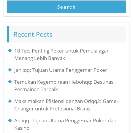
Search
Recent Posts
10 Tips Penting Poker untuk Pemula agar
Menang Lebih Banyak
Janjiqq: Tujuan Utama Penggemar Poker
Temukan Kegembiraan Hebohqq: Destinasi
Permainan Terbaik
Maksimalkan Efisiensi dengan Oriqq2: Game-
Changer untuk Profesional Bisnis
Adaqq: Tujuan Utama Penggemar Poker dan
Kasino