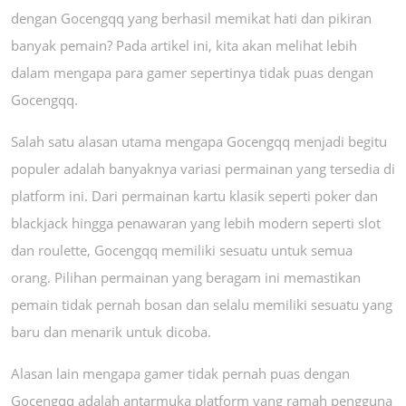
dengan Gocengqq yang berhasil memikat hati dan pikiran
banyak pemain? Pada artikel ini, kita akan melihat lebih
dalam mengapa para gamer sepertinya tidak puas dengan
Gocengqq.
Salah satu alasan utama mengapa Gocengqq menjadi begitu
populer adalah banyaknya variasi permainan yang tersedia di
platform ini. Dari permainan kartu klasik seperti poker dan
blackjack hingga penawaran yang lebih modern seperti slot
dan roulette, Gocengqq memiliki sesuatu untuk semua
orang. Pilihan permainan yang beragam ini memastikan
pemain tidak pernah bosan dan selalu memiliki sesuatu yang
baru dan menarik untuk dicoba.
Alasan lain mengapa gamer tidak pernah puas dengan
Gocengqq adalah antarmuka platform yang ramah pengguna