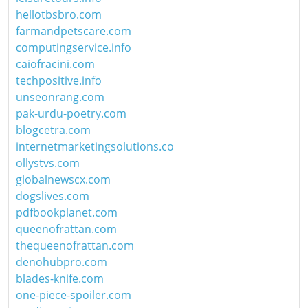
hellotbsbro.com
farmandpetscare.com
computingservice.info
caiofracini.com
techpositive.info
unseonrang.com
pak-urdu-poetry.com
blogcetra.com
internetmarketingsolutions.co
ollystvs.com
globalnewscx.com
dogslives.com
pdfbookplanet.com
queenofrattan.com
thequeenofrattan.com
denohubpro.com
blades-knife.com
one-piece-spoiler.com