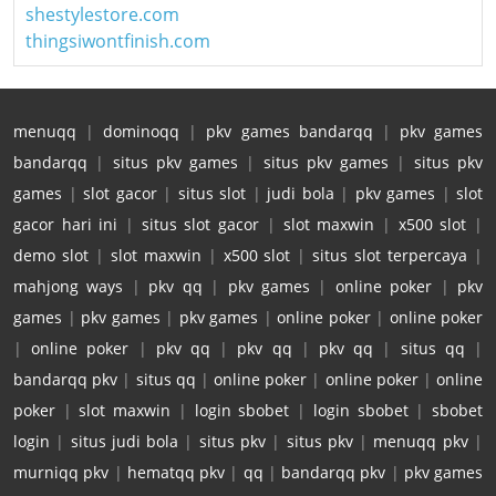
shestylestore.com
thingsiwontfinish.com
menuqq
|
dominoqq
|
pkv games bandarqq
|
pkv games
bandarqq
|
situs pkv games
|
situs pkv games
|
situs pkv
games
|
slot gacor
|
situs slot
|
judi bola
|
pkv games
|
slot
gacor hari ini
|
situs slot gacor
|
slot maxwin
|
x500 slot
|
demo slot
|
slot maxwin
|
x500 slot
|
situs slot terpercaya
|
mahjong ways
|
pkv qq
|
pkv games
|
online poker
|
pkv
games
|
pkv games
|
pkv games
|
online poker
|
online poker
|
online poker
|
pkv qq
|
pkv qq
|
pkv qq
|
situs qq
|
bandarqq pkv
|
situs qq
|
online poker
|
online poker
|
online
poker
|
slot maxwin
|
login sbobet
|
login sbobet
|
sbobet
login
|
situs judi bola
|
situs pkv
|
situs pkv
|
menuqq pkv
|
murniqq pkv
|
hematqq pkv
|
qq
|
bandarqq pkv
|
pkv games