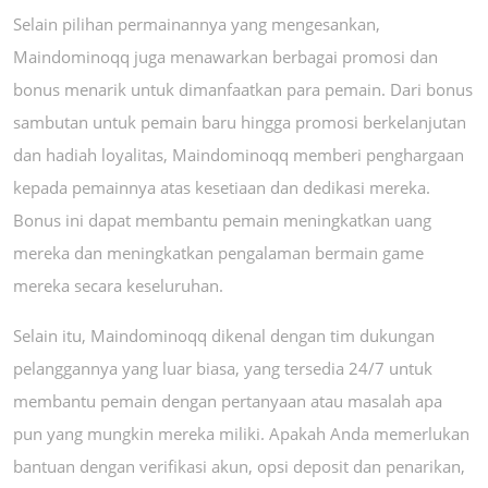
Selain pilihan permainannya yang mengesankan,
Maindominoqq juga menawarkan berbagai promosi dan
bonus menarik untuk dimanfaatkan para pemain. Dari bonus
sambutan untuk pemain baru hingga promosi berkelanjutan
dan hadiah loyalitas, Maindominoqq memberi penghargaan
kepada pemainnya atas kesetiaan dan dedikasi mereka.
Bonus ini dapat membantu pemain meningkatkan uang
mereka dan meningkatkan pengalaman bermain game
mereka secara keseluruhan.
Selain itu, Maindominoqq dikenal dengan tim dukungan
pelanggannya yang luar biasa, yang tersedia 24/7 untuk
membantu pemain dengan pertanyaan atau masalah apa
pun yang mungkin mereka miliki. Apakah Anda memerlukan
bantuan dengan verifikasi akun, opsi deposit dan penarikan,