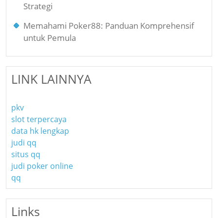
Strategi
Memahami Poker88: Panduan Komprehensif
untuk Pemula
LINK LAINNYA
pkv
slot terpercaya
data hk lengkap
judi qq
situs qq
judi poker online
qq
Links