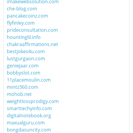
imakewebsolution.com
che-blog.com
pancakecoinz.com
flyfinley.com
prideconsultation.com
hountinglil.info
chakraaffirmations.net
bestjokes4u.com
lustgurgaon.com
geniejaar.com
bobbyslot.com
11placemoulin.com
mintz360.com
mohob.net
weightlossprodigy.com
smarttechyinfo.com
digitalnotebook.org
maxualguru.com
bongdasuncity.com