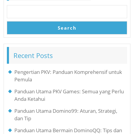
Search
Recent Posts
Pengertian PKV: Panduan Komprehensif untuk
Pemula
Panduan Utama PKV Games: Semua yang Perlu
Anda Ketahui
Panduan Utama Domino99: Aturan, Strategi,
dan Tip
Panduan Utama Bermain DominoQQ: Tips dan