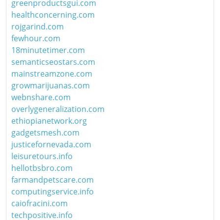
greenproductsgui.com
healthconcerning.com
rojgarind.com
fewhour.com
18minutetimer.com
semanticseostars.com
mainstreamzone.com
growmarijuanas.com
webnshare.com
overlygeneralization.com
ethiopianetwork.org
gadgetsmesh.com
justicefornevada.com
leisuretours.info
hellotbsbro.com
farmandpetscare.com
computingservice.info
caiofracini.com
techpositive.info