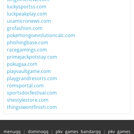
luckysportss.com
luckpeakplay.com
usamicronews.com
grofashion.com
pokemongoevolutioncalc.com
phishingbase.com
racegamings.com
primejackpotstay.com
pokugaa.com
playvaultgame.com
playgrandresorts.com
romsportal.com
sportsdocfestival.com
shestylestore.com
thingsiwontfinish.com
menuqq
|
dominoqq
|
pkv games bandarqq
|
pkv games