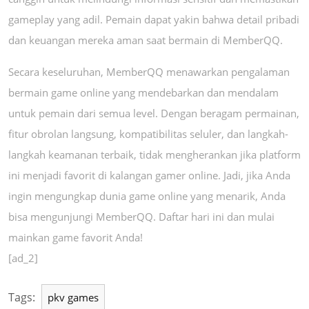
gameplay yang adil. Pemain dapat yakin bahwa detail pribadi
dan keuangan mereka aman saat bermain di MemberQQ.
Secara keseluruhan, MemberQQ menawarkan pengalaman
bermain game online yang mendebarkan dan mendalam
untuk pemain dari semua level. Dengan beragam permainan,
fitur obrolan langsung, kompatibilitas seluler, dan langkah-
langkah keamanan terbaik, tidak mengherankan jika platform
ini menjadi favorit di kalangan gamer online. Jadi, jika Anda
ingin mengungkap dunia game online yang menarik, Anda
bisa mengunjungi MemberQQ. Daftar hari ini dan mulai
mainkan game favorit Anda!
[ad_2]
Tags:
pkv games