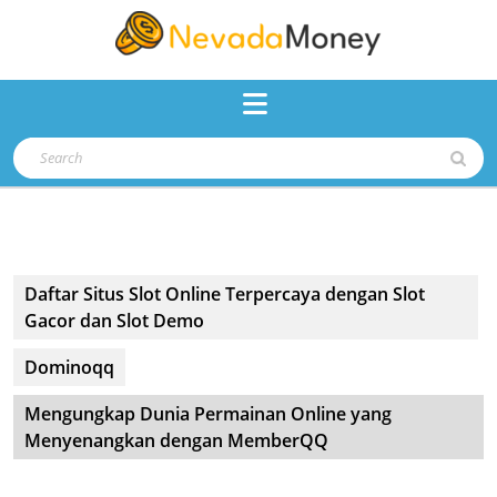
Skip
to
content
Open
Button
Search
for:
Daftar Situs Slot Online Terpercaya dengan Slot
Gacor dan Slot Demo
Dominoqq
Mengungkap Dunia Permainan Online yang
Menyenangkan dengan MemberQQ