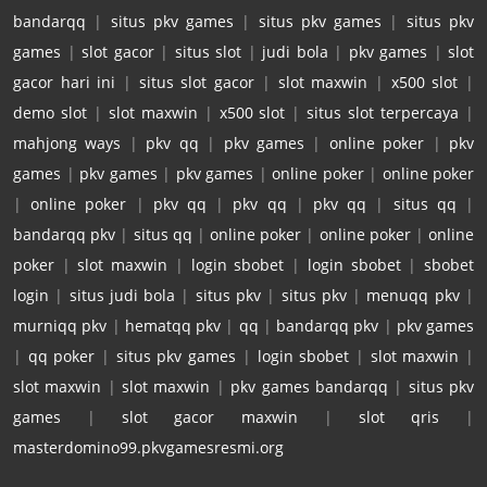
bandarqq
|
situs pkv games
|
situs pkv games
|
situs pkv
games
|
slot gacor
|
situs slot
|
judi bola
|
pkv games
|
slot
gacor hari ini
|
situs slot gacor
|
slot maxwin
|
x500 slot
|
demo slot
|
slot maxwin
|
x500 slot
|
situs slot terpercaya
|
mahjong ways
|
pkv qq
|
pkv games
|
online poker
|
pkv
games
|
pkv games
|
pkv games
|
online poker
|
online poker
|
online poker
|
pkv qq
|
pkv qq
|
pkv qq
|
situs qq
|
bandarqq pkv
|
situs qq
|
online poker
|
online poker
|
online
poker
|
slot maxwin
|
login sbobet
|
login sbobet
|
sbobet
login
|
situs judi bola
|
situs pkv
|
situs pkv
|
menuqq pkv
|
murniqq pkv
|
hematqq pkv
|
qq
|
bandarqq pkv
|
pkv games
|
qq poker
|
situs pkv games
|
login sbobet
|
slot maxwin
|
slot maxwin
|
slot maxwin
|
pkv games bandarqq
|
situs pkv
games
|
slot gacor maxwin
|
slot qris
|
masterdomino99.pkvgamesresmi.org