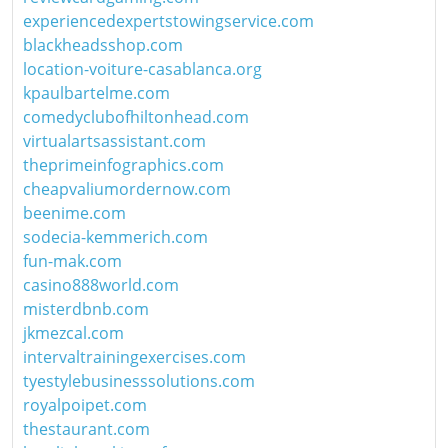
experiencedexpertstowingservice.com
blackheadsshop.com
location-voiture-casablanca.org
kpaulbartelme.com
comedyclubofhiltonhead.com
virtualartsassistant.com
theprimeinfographics.com
cheapvaliumordernow.com
beenime.com
sodecia-kemmerich.com
fun-mak.com
casino888world.com
misterdbnb.com
jkmezcal.com
intervaltrainingexercises.com
tyestylebusinesssolutions.com
royalpoipet.com
thestaurant.com