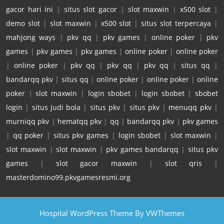
gacor hari ini
|
situs slot gacor
|
slot maxwin
|
x500 slot
|
demo slot
|
slot maxwin
|
x500 slot
|
situs slot terpercaya
|
mahjong ways
|
pkv qq
|
pkv games
|
online poker
|
pkv
games
|
pkv games
|
pkv games
|
online poker
|
online poker
|
online poker
|
pkv qq
|
pkv qq
|
pkv qq
|
situs qq
|
bandarqq pkv
|
situs qq
|
online poker
|
online poker
|
online
poker
|
slot maxwin
|
login sbobet
|
login sbobet
|
sbobet
login
|
situs judi bola
|
situs pkv
|
situs pkv
|
menuqq pkv
|
murniqq pkv
|
hematqq pkv
|
qq
|
bandarqq pkv
|
pkv games
|
qq poker
|
situs pkv games
|
login sbobet
|
slot maxwin
|
slot maxwin
|
slot maxwin
|
pkv games bandarqq
|
situs pkv
games
|
slot gacor maxwin
|
slot qris
|
masterdomino99.pkvgamesresmi.org
Hospital WordPress Theme
By VWThemes