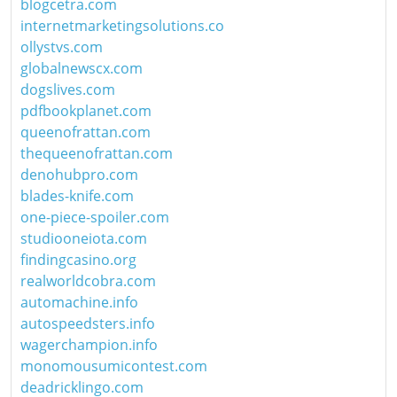
blogcetra.com
internetmarketingsolutions.co
ollystvs.com
globalnewscx.com
dogslives.com
pdfbookplanet.com
queenofrattan.com
thequeenofrattan.com
denohubpro.com
blades-knife.com
one-piece-spoiler.com
studiooneiota.com
findingcasino.org
realworldcobra.com
automachine.info
autospeedsters.info
wagerchampion.info
monomousumicontest.com
deadricklingo.com