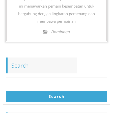
Poker
ini menawarkan pemain kesempatan untuk
Online
bergabung dengan lingkaran pemenang dan
Terbaik
membawa permainan
Dominoqq
Search
Search