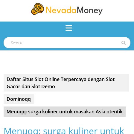
Skip
to
content
Open
Button
Search
for:
Daftar Situs Slot Online Terpercaya dengan Slot
Gacor dan Slot Demo
Dominoqq
Menuqq: surga kuliner untuk masakan Asia otentik
Menuqq: surga kuliner untuk