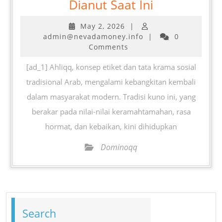
Ahliqq
Dianut Saat Ini
dalam
May
May 2, 2026
|
Masyarakat
2,
admin@nevadamoney.info
|
0
Modern:
2026
Comments
Bagaimana
[ad_1] Ahliqq, konsep etiket dan tata krama sosial
Tradisi
tradisional Arab, mengalami kebangkitan kembali
Ini
dalam masyarakat modern. Tradisi kuno ini, yang
Dihidupkan
berakar pada nilai-nilai keramahtamahan, rasa
Kembali
hormat, dan kebaikan, kini dihidupkan
dan
Dominoqq
Dianut
Saat
Ini
Search