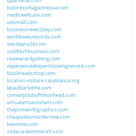
quantenki.com
businessmagazineusa.com
medicwellcare.com
vidsmall.com
businessnews2day.com
worldnewsrecords.com
sterilepro24.com
solidtechbusiness.com
reviewcardgaming.com
experiencedexpertstowingservice.com
blackheadsshop.com
location-voiture-casablanca.org
kpaulbartelme.com
comedyclubofhiltonhead.com
virtualartsassistant.com
theprimeinfographics.com
cheapvaliumordernow.com
beenime.com
sodecia-kemmerich.com