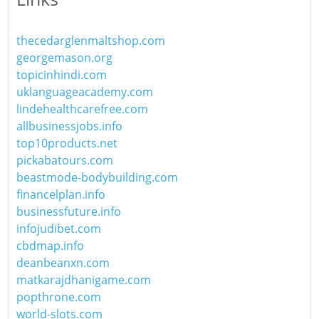
thecedarglenmaltshop.com
georgemason.org
topicinhindi.com
uklanguageacademy.com
lindehealthcarefree.com
allbusinessjobs.info
top10products.net
pickabatours.com
beastmode-bodybuilding.com
financelplan.info
businessfuture.info
infojudibet.com
cbdmap.info
deanbeanxn.com
matkarajdhanigame.com
popthrone.com
world-slots.com