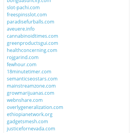
bongdasuncity.com
slot-pachi.com
freespinsslot.com
paradisefurballs.com
aveuere.info
cannabinoidtimes.com
greenproductsgui.com
healthconcerning.com
rojgarind.com
fewhour.com
18minutetimer.com
semanticseostars.com
mainstreamzone.com
growmarijuanas.com
webnshare.com
overlygeneralization.com
ethiopianetwork.org
gadgetsmesh.com
justicefornevada.com