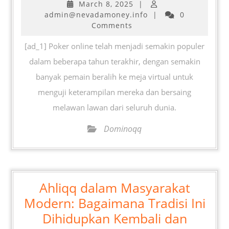
March
March 8, 2025
|
poker
8,
admin@nevadamoney.info
|
0
online
2025
Comments
di
[ad_1] Poker online telah menjadi semakin populer
Rajaqq:
dalam beberapa tahun terakhir, dengan semakin
Perspektif
banyak pemain beralih ke meja virtual untuk
Seorang
menguji keterampilan mereka dan bersaing
Pemain
melawan lawan dari seluruh dunia.
Dominoqq
Ahliqq dalam Masyarakat
Modern: Bagaimana Tradisi Ini
Dihidupkan Kembali dan