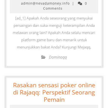
Kompetitif
20,
admin@nevadamoney.info
|
0
Anda
2026
Comments
dengan
[ad_1] Apakah Anda seseorang yang menyukai
Mejaqq:
persaingan dan suka menguji keterampilan Anda
Platform
melawan orang lain? Apakah Anda selalu mencari
Gaming
platform game baru dan menarik untuk
Terbaik
menunjukkan bakat Anda? Kunjungi Mejaqq,
Dominoqq
Rasakan sensasi poker online
di Rajaqq: Perspektif Seorang
Rasakan
Pemain
sensasi