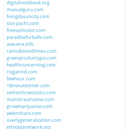
digitalnotebook.org
maxualguru.com
bongdasuncity.com
slot-pachi.com
freespinsslot.com
paradisefurballs.com
aveuere.info
cannabinoidtimes.com
greenproductsgui.com
healthconcerning.com
rojgarind.com
fewhour.com
18minutetimer.com
semanticseostars.com
mainstreamzone.com
growmarijuanas.com
webnshare.com
overlygeneralization.com
ethiopianetwork.org