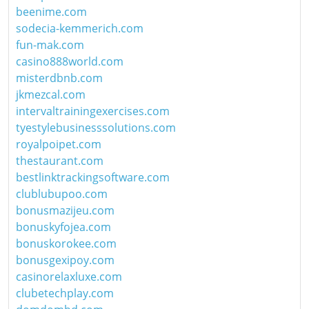
beenime.com
sodecia-kemmerich.com
fun-mak.com
casino888world.com
misterdbnb.com
jkmezcal.com
intervaltrainingexercises.com
tyestylebusinesssolutions.com
royalpoipet.com
thestaurant.com
bestlinktrackingsoftware.com
clublubupoo.com
bonusmazijeu.com
bonuskyfojea.com
bonuskorokee.com
bonusgexipoy.com
casinorelaxluxe.com
clubetechplay.com