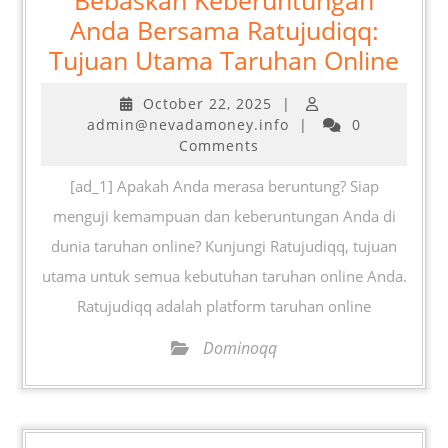
Bebaskan Keberuntungan
Anda Bersama Ratujudiqq:
Beb
Tujuan Utama Taruhan Online
Keb
October
October 22, 2025
|
And
22,
admin@nevadamoney.info
|
0
Ber
2025
Comments
Ratu
[ad_1] Apakah Anda merasa beruntung? Siap
Tuj
menguji kemampuan dan keberuntungan Anda di
Uta
dunia taruhan online? Kunjungi Ratujudiqq, tujuan
Tar
utama untuk semua kebutuhan taruhan online Anda.
Onli
Ratujudiqq adalah platform taruhan online
Dominoqq