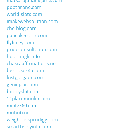
matkarajdhanigame.com
popthrone.com
world-slots.com
imakewebsolution.com
che-blog.com
pancakecoinz.com
flyfinley.com
prideconsultation.com
hountinglil.info
chakraaffirmations.net
bestjokes4u.com
lustgurgaon.com
geniejaar.com
bobbyslot.com
11placemoulin.com
mintz360.com
mohob.net
weightlossprodigy.com
smarttechyinfo.com