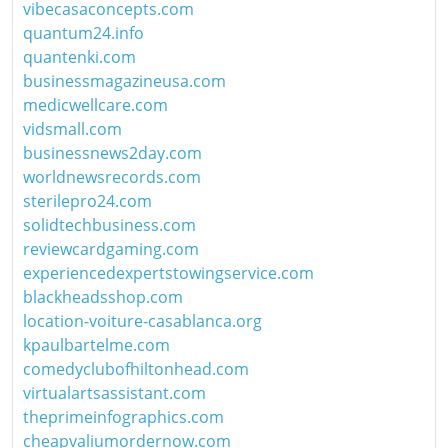
vibecasaconcepts.com
quantum24.info
quantenki.com
businessmagazineusa.com
medicwellcare.com
vidsmall.com
businessnews2day.com
worldnewsrecords.com
sterilepro24.com
solidtechbusiness.com
reviewcardgaming.com
experiencedexpertstowingservice.com
blackheadsshop.com
location-voiture-casablanca.org
kpaulbartelme.com
comedyclubofhiltonhead.com
virtualartsassistant.com
theprimeinfographics.com
cheapvaliumordernow.com