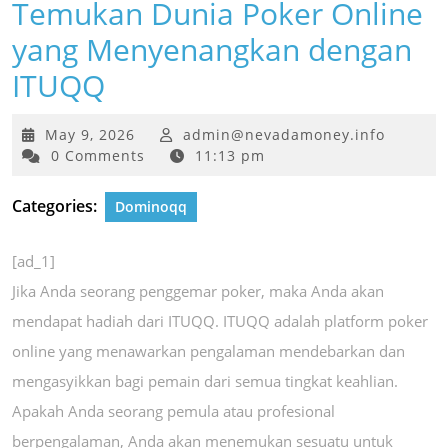
Temukan Dunia Poker Online
yang Menyenangkan dengan
ITUQQ
May
May 9, 2026
admin@nevadamoney.info
9,
0 Comments
11:13 pm
2026
Categories:
Dominoqq
[ad_1]
Jika Anda seorang penggemar poker, maka Anda akan
mendapat hadiah dari ITUQQ. ITUQQ adalah platform poker
online yang menawarkan pengalaman mendebarkan dan
mengasyikkan bagi pemain dari semua tingkat keahlian.
Apakah Anda seorang pemula atau profesional
berpengalaman, Anda akan menemukan sesuatu untuk