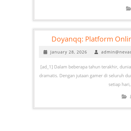
Doyanqq: Platform Onli
January
January 28, 2026
admin@nevad
28,
2026
[ad_1] Dalam beberapa tahun terakhir, duni
dramatis. Dengan jutaan gamer di seluruh 
setiap har