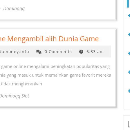
Dominoqq
Doyanqq:
ne Mengambil alih Dunia Game
Platform
amoney.info
0 Comments
6:33 am
Online
Mengamb
a game online mengalami peningkatan popularitas yang
alih
dunia yang masuk untuk memainkan game favorit mereka
Dunia
i, tidak mengherankan
Game
Dominoqq Slot