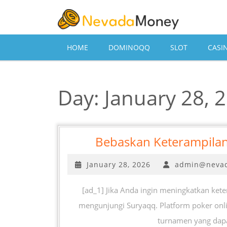
Skip
to
content
HOME
DOMINOQQ
SLOT
CASI
Day:
January 28, 
Bebaskan Keterampila
January
January 28, 2026
admin@nevad
28,
2026
[ad_1] Jika Anda ingin meningkatkan kete
mengunjungi Suryaqq. Platform poker on
turnamen yang da