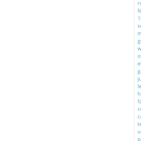
r
f
1
s
m
g
w
o
e
g
j
l
h
f
c
c
t
u
p