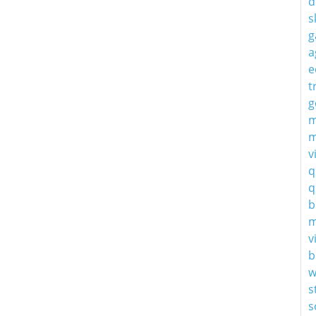
d
s
g
a
e
t
g
m
m
v
q
q
b
m
v
b
w
s
s